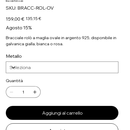
Bracciale Rolò ovale
SKU
SKU:
BRACC-ROL-OV
BRACC-
ROL-
OV
Prezzo
Prezzo
159,00 €
135,15 €
originale
scontato
Agosto 15%
Bracciale rolò a maglia ovale in argento 925, disponibile in
galvanica gialla, bianca o rosa.
Metallo
Quantità
Aggiungi al carrello