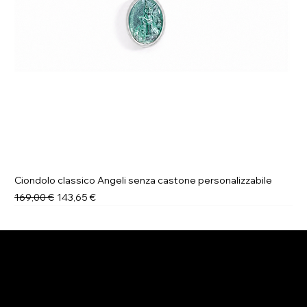
Ciondolo classico Angeli senza castone personalizzabile
Prezzo regolare
Prezzo scontato
169,00 €
143,65 €
Novità
Novità
Novità
Novità
Novità
Novità
Novità
Novità
ELENA BRACCINI JEWELRY