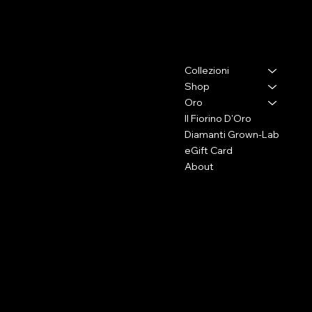
Contatti
Menu
Collezioni
Via Lorenzo il Magnifico,26
50129 - Firenze (Fi)
Shop
Oro
Press e collaborazioni
Il Fiorino D'Oro
+39 333 2009105
Diamanti Grown-Lab
info@elenabraccini.com
eGift Card
About
Per ordini e assistenza
orders@elenabraccini.com
Area Legale
Social
FAQ
Facebook
Termini e Condizioni
Instagram
Privacy Policy
Condizione di Spedizione
Cookie Policy