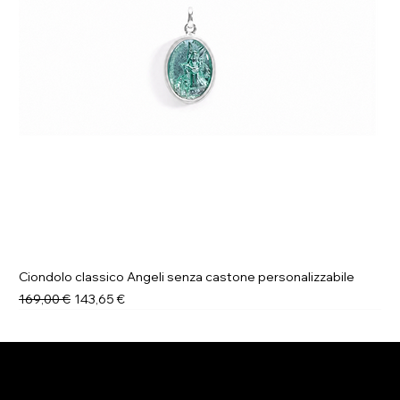
Ciondolo classico Angeli senza castone personalizzabile
Prezzo regolare
Prezzo scontato
169,00 €
143,65 €
Novità
Novità
Novità
Novità
Novità
Novità
Novità
Novità
ELENA BRACCINI JEWELRY