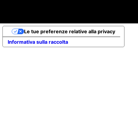
© 2026 Elena Braccini Jewelry S.r.l. a socio unico -
Capitale Sociale Int.Vers. €10.000 - P.iva: 07491620485
- REA: FI-707064 - Powered by
novaprojectlab.com
Le tue preferenze relative alla privacy
Informativa sulla raccolta