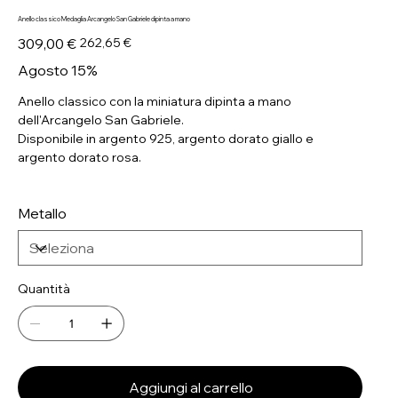
Anello classico Medaglia Arcangelo San Gabriele dipinta a mano
Prezzo
Prezzo
309,00 €
262,65 €
originale
scontato
Agosto 15%
Anello classico con la miniatura dipinta a mano
dell'Arcangelo San Gabriele.
Disponibile in argento 925, argento dorato giallo e
argento dorato rosa.
Metallo
Quantità
Aggiungi al carrello