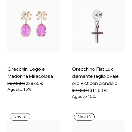
Orecchini Logo e
Orecchino Fiat Lux
Madonna Miracolosa
diamante taglio ovale
oro 9 ct con ciondolo
Prezzo regolare
Prezzo scontato
269,00 €
228,65 €
Agosto 15%
Prezzo regolare
Prezzo scontato
370,00 €
314,50 €
Agosto 15%
Novità
Novità