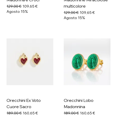
multicolore
Prezzo regolare
Prezzo scontato
129,00 €
109,65 €
Agosto 15%
Prezzo regolare
Prezzo scontato
129,00 €
109,65 €
Agosto 15%
Orecchini Ex Voto
Orecchini Lobo
Cuore Sacro
Madonnina
Prezzo regolare
Prezzo scontato
Prezzo regolare
Prezzo scontato
189,00 €
160,65 €
189,00 €
160,65 €