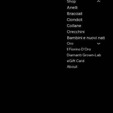
50129 - Firenze (Fi)
Shop
Anelli
Press e collaborazioni
Bracciali
+39 333 2009105
Ciondoli
info@elenabraccini.com
Collane
Orecchini
Per ordini e assistenza
Bambini e nuovi nati
orders@elenabraccini.com
Oro
Il Fiorino D'Oro
Diamanti Grown-Lab
eGift Card
About
Area Legale
Social
FAQ
Facebook
Termini e Condizioni
Instagram
Privacy Policy
Condizione di Spedizione
Cookie Policy
Info Resi e Rimborsi
Resi