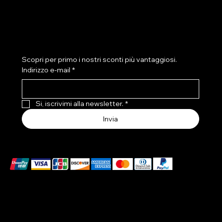
Condizioni di Vendita per Prodotti
Personalizzati
Iscriviti alla newletter
Scopri per primo i nostri sconti più vantaggiosi.
Indirizzo e-mail
*
Si, iscrivimi alla newsletter.
*
Invia
Accettiamo i seguenti metodi di pagamento
© 2026 Elena Braccini Jewelry S.r.l. a socio unico -
Capitale Sociale Int.Vers. €10.000 - P.iva: 07491620485