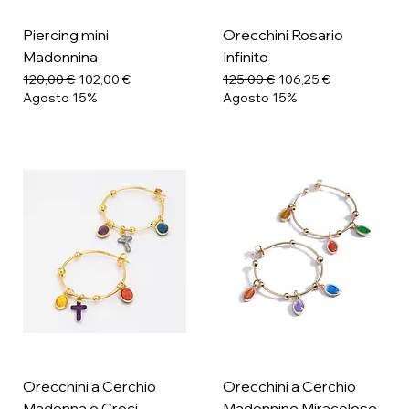
Piercing mini
Orecchini Rosario
Madonnina
Infinito
Prezzo regolare
Prezzo scontato
Prezzo regolare
Prezzo scontato
120,00 €
102,00 €
125,00 €
106,25 €
Agosto 15%
Agosto 15%
Orecchini a Cerchio
Orecchini a Cerchio
Madonna e Croci
Madonnine Miracolose