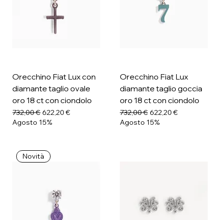
Orecchino Fiat Lux con
Orecchino Fiat Lux
diamante taglio ovale
diamante taglio goccia
oro 18 ct con ciondolo
oro 18 ct con ciondolo
Prezzo regolare
Prezzo scontato
Prezzo regolare
Prezzo scontato
732,00 €
622,20 €
732,00 €
622,20 €
Agosto 15%
Agosto 15%
Novità