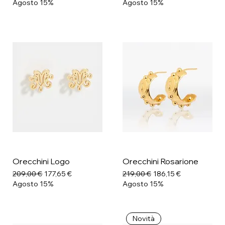
Agosto 15%
Agosto 15%
Orecchini Logo
Orecchini Rosarione
Prezzo regolare
Prezzo scontato
Prezzo regolare
Prezzo scontato
209,00 €
177,65 €
219,00 €
186,15 €
Agosto 15%
Agosto 15%
Novità