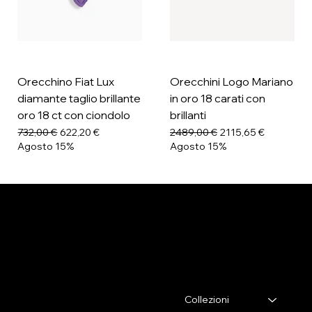
Orecchino Fiat Lux
Orecchini Logo Mariano
diamante taglio brillante
in oro 18 carati con
oro 18 ct con ciondolo
brillanti
Prezzo regolare
Prezzo scontato
Prezzo regolare
Prezzo scontato
732,00 €
622,20 €
2489,00 €
2115,65 €
Agosto 15%
Agosto 15%
ELENA BRACCINI JEWELRY
Contatti
Menu
Collezioni
Via Lorenzo il Magnifico,26