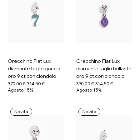
Orecchino Fiat Lux
Orecchino Fiat Lux
diamante taglio goccia
diamante taglio brillante
oro 9 ct con ciondolo
oro 9 ct con ciondolo
Prezzo regolare
Prezzo scontato
Prezzo regolare
Prezzo scontato
370,00 €
314,50 €
370,00 €
314,50 €
Agosto 15%
Agosto 15%
Novità
Novità