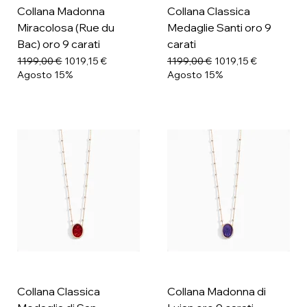
Collana Madonna
Collana Classica
Miracolosa (Rue du
Medaglie Santi oro 9
Bac) oro 9 carati
carati
Prezzo regolare
Prezzo scontato
Prezzo regolare
Prezzo scontato
1199,00 €
1019,15 €
1199,00 €
1019,15 €
Agosto 15%
Agosto 15%
Collana Classica
Collana Madonna di