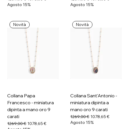
Agosto 15%
Agosto 15%
Novità
Novità
Collana Papa
Collana Sant'Antonio -
Francesco - miniatura
miniatura dipinta a
dipinta a mano oro 9
mano oro 9 carati
carati
Prezzo regolare
Prezzo scontato
1269,00 €
1078,65 €
Agosto 15%
Prezzo regolare
Prezzo scontato
1269,00 €
1078,65 €