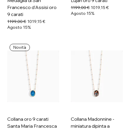
Medaglia di San
Lujan oro 9 carati
Francesco d'Assisi oro
Prezzo regolare
Prezzo scontato
1199,00 €
1019,15 €
Agosto 15%
9 carati
Prezzo regolare
Prezzo scontato
1199,00 €
1019,15 €
Agosto 15%
Novità
Collana oro 9 carati
Collana Madonnine -
Santa Maria Francesca
miniatura dipinta a