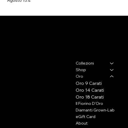
Agosto 15%
ELENA BRACCINI JEWELRY
Contatti
Menu
Collezioni
Via Lorenzo il Magnifico,26
50129 - Firenze (Fi)
Shop
Oro
Press e collaborazioni
Oro 9 Carati
+39 333 2009105
Oro 14 Carati
info@elenabraccini.com
Oro 18 Carati
Il Fiorino D'Oro
Per ordini e assistenza
Diamanti Grown-Lab
orders@elenabraccini.com
eGift Card
About