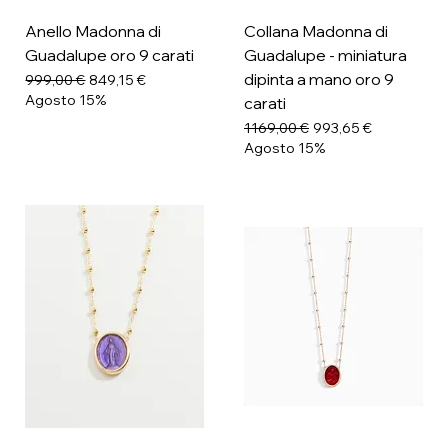
Anello Madonna di
Collana Madonna di
Guadalupe oro 9 carati
Guadalupe - miniatura
dipinta a mano oro 9
Prezzo regolare
Prezzo scontato
999,00 €
849,15 €
Agosto 15%
carati
Prezzo regolare
Prezzo scontato
1169,00 €
993,65 €
Agosto 15%