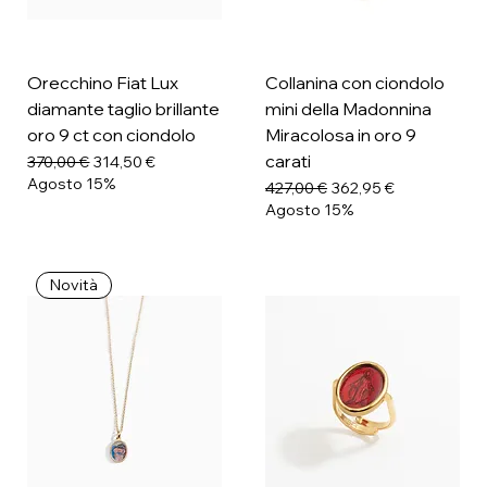
Orecchino Fiat Lux
Collanina con ciondolo
diamante taglio brillante
mini della Madonnina
oro 9 ct con ciondolo
Miracolosa in oro 9
carati
Prezzo regolare
Prezzo scontato
370,00 €
314,50 €
Agosto 15%
Prezzo regolare
Prezzo scontato
427,00 €
362,95 €
Agosto 15%
Novità