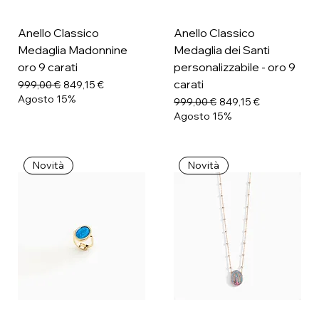
Anello Classico
Anello Classico
Medaglia Madonnine
Medaglia dei Santi
oro 9 carati
personalizzabile - oro 9
carati
Prezzo regolare
Prezzo scontato
999,00 €
849,15 €
Agosto 15%
Prezzo regolare
Prezzo scontato
999,00 €
849,15 €
Agosto 15%
Novità
Novità