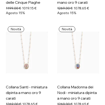
delle Cinque Piaghe
mano oro 9 carati
Prezzo regolare
Prezzo scontato
Prezzo regolare
Prezzo scontato
1199,00 €
1019,15 €
1269,00 €
1078,65 €
Agosto 15%
Agosto 15%
Novità
Novità
Collana Santi - miniatura
Collana Madonna dei
dipinta a mano oro 9
Nodi - miniatura dipinta
carati
a mano oro 9 carati
Prezzo regolare
Prezzo scontato
Prezzo regolare
Prezzo scontato
1269,00 €
1078,65 €
1269,00 €
1078,65 €