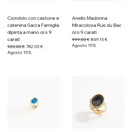
Ciondolo con castone e
Anello Madonna
catenina Sacra Famiglia
Miracolosa Rue du Bac
dipinta a mano oro 9
oro 9 carati
carati
Prezzo regolare
Prezzo scontato
999,00 €
849,15 €
Agosto 15%
Prezzo regolare
Prezzo scontato
920,00 €
782,00 €
Agosto 15%