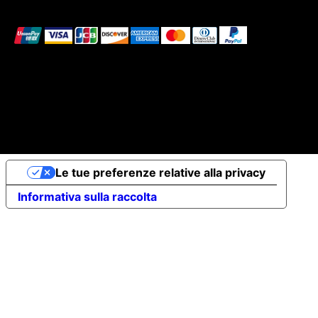
Accettiamo i seguenti metodi di pagamento
© 2026 Elena Braccini Jewelry S.r.l. a socio unico -
Capitale Sociale Int.Vers. €10.000 - P.iva: 07491620485
- REA: FI-707064 - Powered by
novaprojectlab.com
Le tue preferenze relative alla privacy
Informativa sulla raccolta