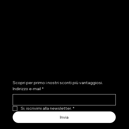
Area Legale
Social
FAQ
Facebook
Termini e Condizioni
Instagram
Privacy Policy
Condizione di Spedizione
Cookie Policy
Info Resi e Rimborsi
Resi
Condizioni di Vendita per Prodotti
Personalizzati
Iscriviti alla newletter
Scopri per primo i nostri sconti più vantaggiosi.
Indirizzo e-mail
*
Si, iscrivimi alla newsletter.
*
Invia