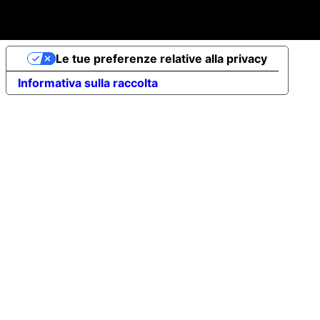
Capitale Sociale Int.Vers. €10.000 - P.iva: 07491620485
- REA: FI-707064 - Powered by
novaprojectlab.com
Le tue preferenze relative alla privacy
Informativa sulla raccolta