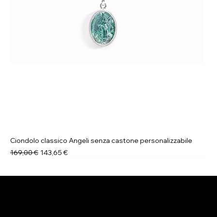
Ciondolo classico Angeli senza castone personalizzabile
Prezzo regolare
Prezzo scontato
169,00 €
143,65 €
Novità
Novità
Novità
Novità
Novità
Novità
Novità
Novità
ELENA BRACCINI JEWELRY