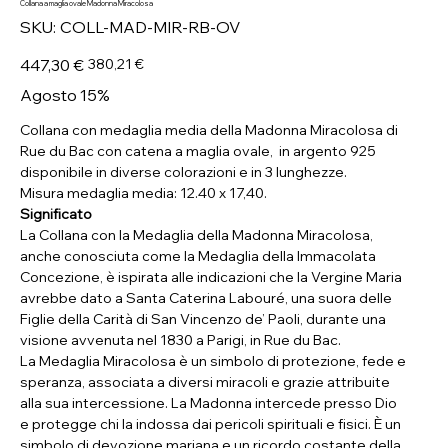
Collana a maglia ovale Madonna Miracolosa
SKU
SKU:
COLL-MAD-MIR-RB-OV
COLL-
MAD-
MIR-
Prezzo
Prezzo
447,30 €
380,21 €
RB-
originale
scontato
OV
Agosto 15%
Collana con medaglia media della Madonna Miracolosa di
Rue du Bac con catena a maglia ovale, in argento 925
disponibile in diverse colorazioni e in 3 lunghezze.
Misura medaglia media: 12.40 x 17,40.
Significato
La Collana con la Medaglia della Madonna Miracolosa,
anche conosciuta come la Medaglia della Immacolata
Concezione, è ispirata alle indicazioni che la Vergine Maria
avrebbe dato a Santa Caterina Labouré, una suora delle
Figlie della Carità di San Vincenzo de’ Paoli, durante una
visione avvenuta nel 1830 a Parigi, in Rue du Bac.
La Medaglia Miracolosa è un simbolo di protezione, fede e
speranza, associata a diversi miracoli e grazie attribuite
alla sua intercessione. La Madonna intercede presso Dio
e protegge chi la indossa dai pericoli spirituali e fisici. È un
simbolo di devozione mariana e un ricordo costante della