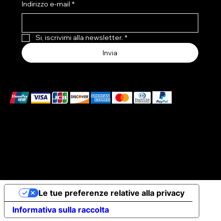
Indirizzo e-mail
*
Si, iscrivimi alla newsletter.
*
Invia
Accettiamo i seguenti metodi di pagamento
© 2026 Elena Braccini Jewelry S.r.l. a socio unico -
Capitale Sociale Int.Vers. €10.000 - P.iva: 07491620485
- REA: FI-707064 - Powered by
novaprojectlab.com
Le tue preferenze relative alla privacy
Informativa sulla raccolta