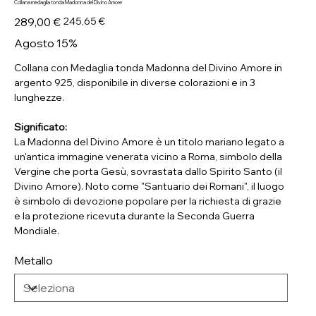
Collana medaglia tonda Madonna del Divino Amore
Prezzo
Prezzo
289,00 €
245,65 €
originale
scontato
Agosto 15%
Collana con Medaglia tonda Madonna del Divino Amore in
argento 925, disponibile in diverse colorazioni e in 3
lunghezze.
Significato:
La Madonna del Divino Amore è un titolo mariano legato a
un'antica immagine venerata vicino a Roma, simbolo della
Vergine che porta Gesù, sovrastata dallo Spirito Santo (il
Divino Amore). Noto come "Santuario dei Romani", il luogo
è simbolo di devozione popolare per la richiesta di grazie
e la protezione ricevuta durante la Seconda Guerra
Mondiale.
Metallo