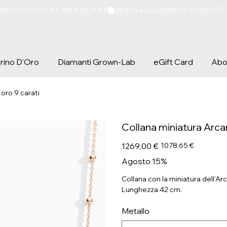
iorino D'Oro
Diamanti Grown-Lab
eGift Card
Abo
oro 9 carati
Collana miniatura Arca
Prezzo
Prezzo
1269,00 €
1078,65 €
originale
scontato
Agosto 15%
Collana con la miniatura dell’Ar
Lunghezza 42 cm.
Metallo