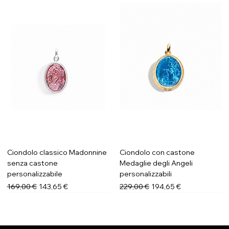
Ciondolo classico Madonnine
Ciondolo con castone
senza castone
Medaglie degli Angeli
personalizzabile
personalizzabili
Prezzo regolare
Prezzo scontato
Prezzo regolare
Prezzo scontato
169,00 €
143,65 €
229,00 €
194,65 €
Novità
Novità
Novità
Novità