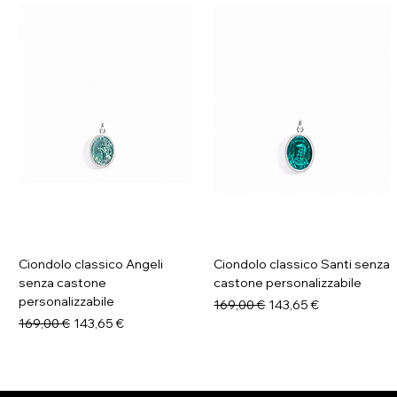
Ciondolo classico Angeli
Ciondolo classico Santi senza
senza castone
castone personalizzabile
personalizzabile
Prezzo regolare
Prezzo scontato
169,00 €
143,65 €
Prezzo regolare
Prezzo scontato
169,00 €
143,65 €
Novità
Novità