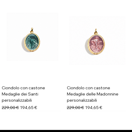
Ciondolo con castone
Ciondolo con castone
Medaglie dei Santi
Medaglie delle Madonnine
personalizzabili
personalizzabili
Prezzo regolare
Prezzo scontato
Prezzo regolare
Prezzo scontato
229,00 €
194,65 €
229,00 €
194,65 €
Novità
Novità