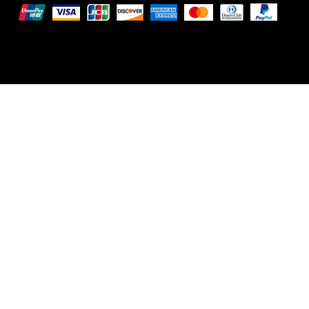
© 2026 Elena Braccini Jewelry S.r.l. a socio unico - Capi