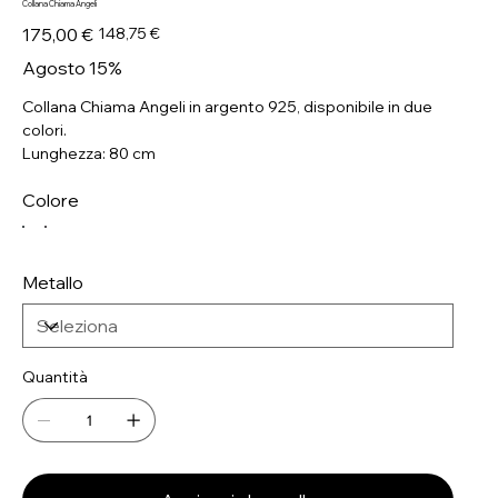
Collana Chiama Angeli
Prezzo
Prezzo
175,00 €
148,75 €
originale
scontato
Agosto 15%
Collana Chiama Angeli in argento 925, disponibile in due
colori.
Lunghezza: 80 cm
Colore
Metallo
Quantità