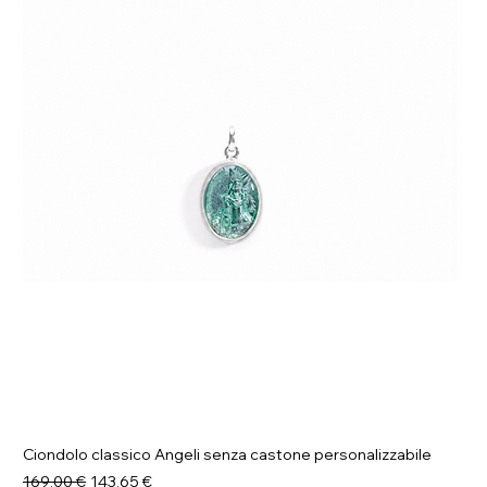
Ciondolo classico Angeli senza castone personalizzabile
Prezzo regolare
Prezzo scontato
169,00 €
143,65 €