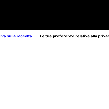
tale Sociale Int.Vers. €10.000 - P.iva: 07491620485 - REA: FI-
iva sulla raccolta
Le tue preferenze relative alla priva