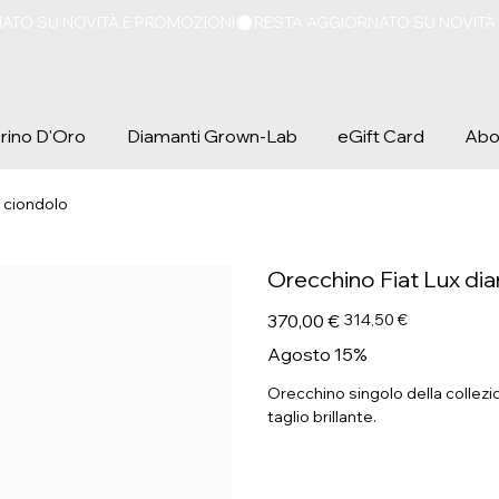
iorino D'Oro
Diamanti Grown-Lab
eGift Card
Abo
n ciondolo
Orecchino Fiat Lux dia
Prezzo
Prezzo
370,00 €
314,50 €
originale
scontato
Agosto 15%
Orecchino singolo della collezi
taglio brillante.