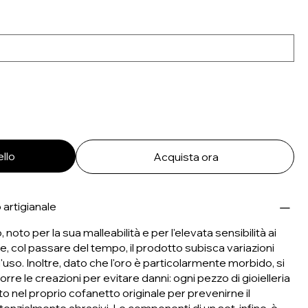
ello
Acquista ora
 artigianale
 noto per la sua malleabilità e per l'elevata sensibilità ai
he, col passare del tempo, il prodotto subisca variazioni
'uso. Inoltre, dato che l'oro è particolarmente morbido, si
e le creazioni per evitare danni: ogni pezzo di gioielleria
nel proprio cofanetto originale per prevenirne il
tenzialmente abrasivi. Le componenti di un set, infine, è