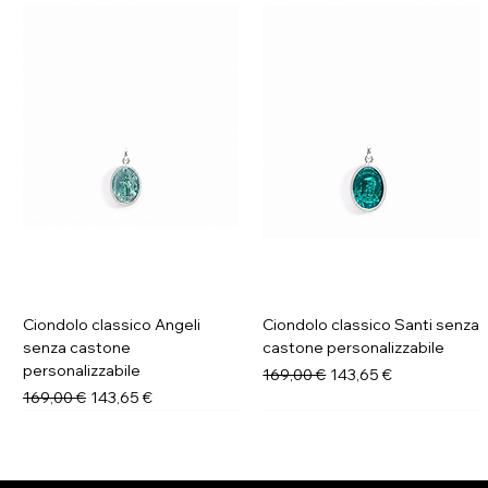
Ciondolo classico Angeli
Ciondolo classico Santi senza
senza castone
castone personalizzabile
personalizzabile
Prezzo regolare
Prezzo scontato
169,00 €
143,65 €
Prezzo regolare
Prezzo scontato
169,00 €
143,65 €
Novità
Novità