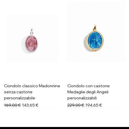
Ciondolo classico Madonnine
Ciondolo con castone
senza castone
Medaglie degli Angeli
personalizzabile
personalizzabili
Prezzo regolare
Prezzo scontato
Prezzo regolare
Prezzo scontato
169,00 €
143,65 €
229,00 €
194,65 €
Novità
Novità
Novità
Novità