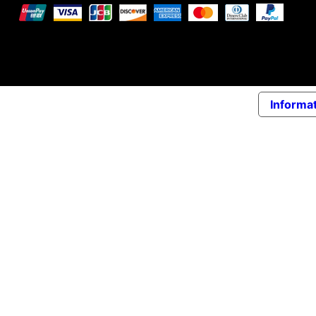
© 2026 Elena Braccini Jewelry S.r.l. a socio unico - Capi
Informat