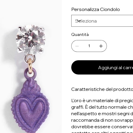
Personalizza Ciondolo
Quantità
Aggiungi al carr
Caratteristiche del prodotto
L'oro è un materiale di pregio,
graffi. È del tutto normale c
nell'aspetto e mostri segni d
raccomanda di non sovrapporr
dovrebbe essere conservato 
contatto con altri oggetti po