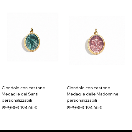
Ciondolo con castone
Ciondolo con castone
Medaglie dei Santi
Medaglie delle Madonnine
personalizzabili
personalizzabili
Prezzo regolare
Prezzo scontato
Prezzo regolare
Prezzo scontato
229,00 €
194,65 €
229,00 €
194,65 €
Novità
Novità