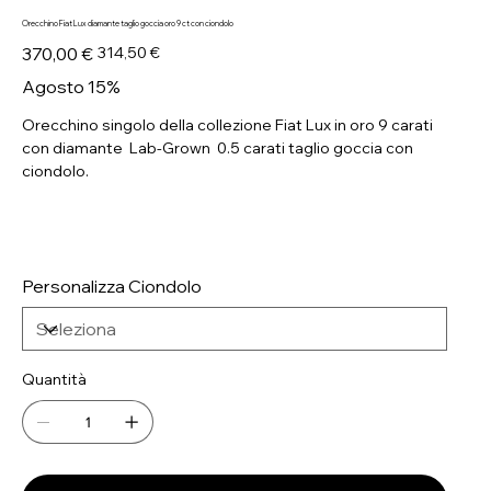
Orecchino Fiat Lux diamante taglio goccia oro 9 ct con ciondolo
Prezzo
Prezzo
370,00 €
314,50 €
originale
scontato
Agosto 15%
Orecchino singolo della collezione Fiat Lux in oro 9 carati
con diamante Lab-Grown 0.5 carati taglio goccia con
ciondolo.
Personalizza Ciondolo
Quantità