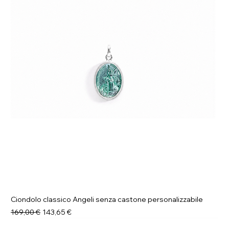
Ciondolo classico Angeli senza castone personalizzabile
Prezzo regolare
Prezzo scontato
169,00 €
143,65 €