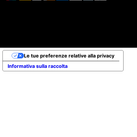
© 2026 Elena Braccini Jewelry S.r.l. a socio unico -
Capitale Sociale Int.Vers. €10.000 - P.iva: 07491620485
- REA: FI-707064 - Powered by
novaprojectlab.com
Le tue preferenze relative alla privacy
Informativa sulla raccolta